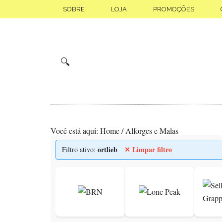
Skip
Saltar
SOBRE
LOJA
PROMOÇÕES
to
para
main
o
content
rodapé
🔍
Você está aqui:
Home
/
Alforges e Malas
ortlieb
✕ Limpar filtro
Filtro ativo: