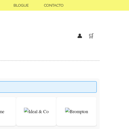
BLOGUE
CONTACTO
👤
🛒