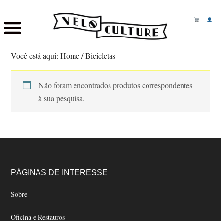
Skip
Saltar
to
para
Você está aqui:
Home
/
Bicicletas
main
o
content
rodapé
Não foram encontrados produtos correspondentes
à sua pesquisa.
Footer
PÁGINAS DE INTERESSE
Sobre
Oficina e Restauros