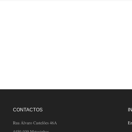
CONTACTOS
I
Rua Álvaro Castelões 46A
En
4450-039 Matosinhos