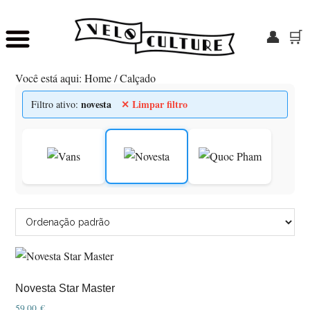
👤
🛒
Skip
Saltar
to
para
Você está aqui:
Home
/
Calçado
main
o
content
rodapé
novesta
✕ Limpar filtro
Filtro ativo:
Novesta Star Master
59,00
€