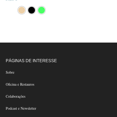
This
product
has
multiple
variants.
The
options
may
Footer
be
PÁGINAS DE INTERESSE
chosen
Sobre
on
the
Oficina e Restauros
product
page
Colaborações
Podcast e Newsletter