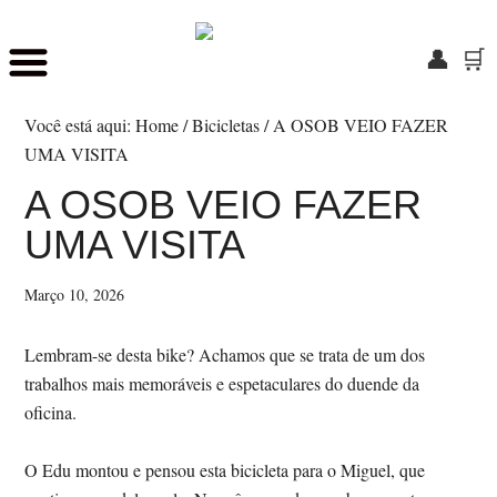
👤
🛒
Skip
Saltar
to
para
Você está aqui:
Home
/
Bicicletas
/
A OSOB VEIO FAZER
main
o
UMA VISITA
content
rodapé
A OSOB VEIO FAZER
UMA VISITA
Março 10, 2026
Lembram-se desta bike? Achamos que se trata de um dos
trabalhos mais memoráveis e espetaculares do duende da
oficina.
O Edu montou e pensou esta bicicleta para o Miguel, que