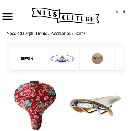
Skip
Saltar
to
para
Você está aqui:
Home
/
Acessórios
/
Selins
main
o
content
rodapé