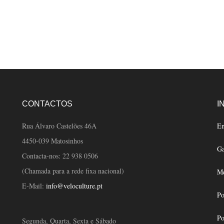
CONTACTOS
I
Rua Álvaro Castelões 46A
En
4450-039 Matosinhos
Ga
Contacta-nos:
22 938 0506
(Chamada para a rede fixa nacional)
Mé
E-Mail:
info@veloculture.pt
Po
Po
Segunda, Quarta, Sexta e Sábado