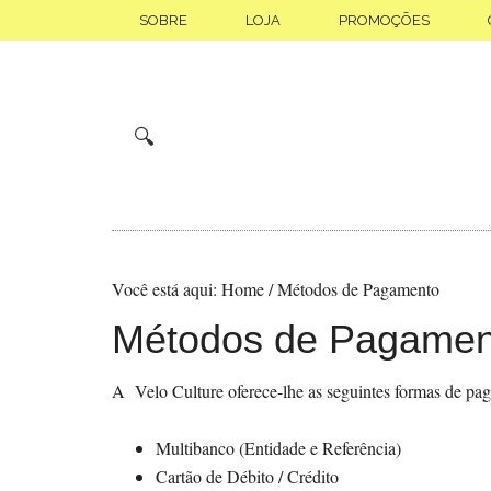
Skip
Saltar
SOBRE
LOJA
PROMOÇÕES
to
para
main
o
content
rodapé
🔍
Você está aqui:
Home
/
Métodos de Pagamento
Métodos de Pagamen
A Velo Culture oferece-lhe as seguintes formas de pa
Multibanco (Entidade e Referência)
Cartão de Débito / Crédito