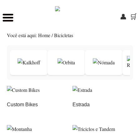
👤
🛒
Skip
Saltar
to
para
Você está aqui:
Home
/
Bicicletas
main
o
content
rodapé
Custom Bikes
Estrada