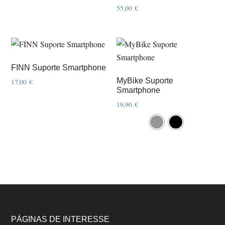
55,00
€
FINN Suporte Smartphone
MyBike Suporte
17,00
€
Smartphone
19,90
€
This
product
has
multiple
variants.
The
options
may
Footer
be
PÁGINAS DE INTERESSE