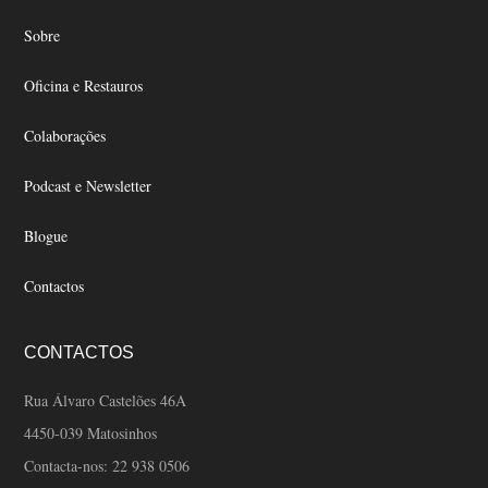
chosen
Sobre
on
the
Oficina e Restauros
product
page
Colaborações
Podcast e Newsletter
Blogue
Contactos
CONTACTOS
Rua Álvaro Castelões 46A
4450-039 Matosinhos
Contacta-nos:
22 938 0506