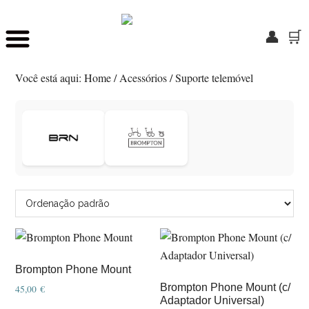
👤
🛒
Skip
Saltar
to
para
Você está aqui:
Home
/
Acessórios
/
Suporte telemóvel
main
o
content
rodapé
Brompton Phone Mount
Brompton Phone Mount (c/
45,00
€
Adaptador Universal)