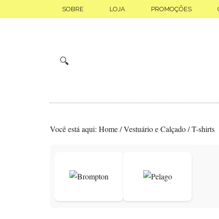
Skip
Saltar
SOBRE
LOJA
PROMOÇÕES
to
para
main
o
content
rodapé
🔍
Você está aqui:
Home
/
Vestuário e Calçado
/
T-shirts