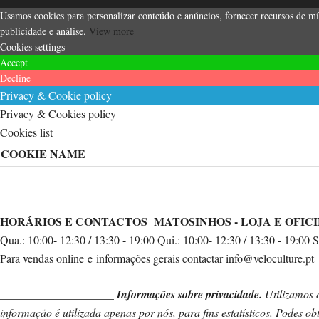
Usamos cookies para personalizar conteúdo e anúncios, fornecer recursos de míd
publicidade e análise.
View more
Cookies settings
Accept
Decline
Privacy & Cookie policy
Privacy & Cookies policy
Cookies list
COOKIE NAME
HORÁRIOS E CONTACTOS
MATOSINHOS - LOJA E OFI
Qua.: 10:00- 12:30 / 13:30 - 19:00 Qui.: 10:00- 12:30 / 13:30 - 19:00
Para vendas online e informações gerais contactar info@veloculture.pt
.
____________________
Informações sobre privacidade.
Utilizamos 
informação é utilizada apenas por nós, para fins estatísticos. Podes 