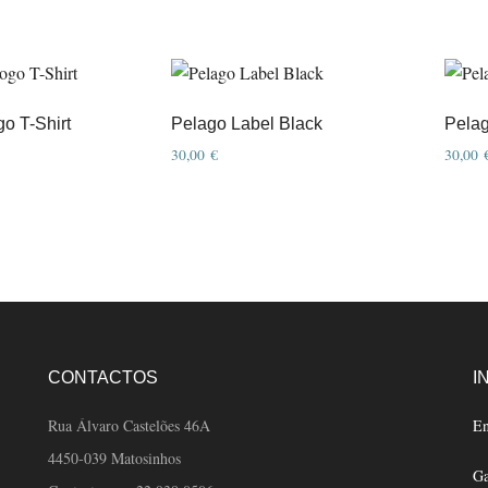
o T-Shirt
Pelago Label Black
Pela
30,00
€
30,00
CONTACTOS
I
Rua Álvaro Castelões 46A
En
4450-039 Matosinhos
Ga