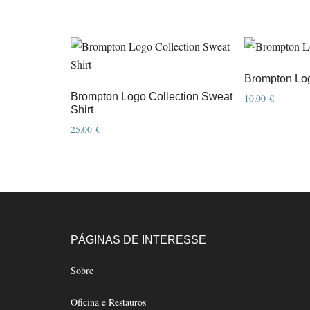
Brompton Log
Brompton Logo Collection Sweat
10,00
€
Shirt
This
25,00
€
product
This
has
product
multiple
has
variants.
multiple
The
variants.
options
The
Footer
PÁGINAS DE INTERESSE
may
options
be
Sobre
may
chosen
be
on
Oficina e Restauros