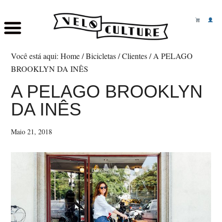
Skip
Saltar
to
para
Você está aqui:
Home
/
Bicicletas
/
Clientes
/
A PELAGO
main
o
BROOKLYN DA INÊS
content
rodapé
A PELAGO BROOKLYN
DA INÊS
Maio 21, 2018