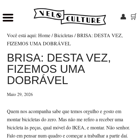
👤
🛒
Skip
Saltar
to
para
Você está aqui:
Home
/
Bicicletas
/
BRISA: DESTA VEZ,
main
o
FIZEMOS UMA DOBRÁVEL
content
rodapé
BRISA: DESTA VEZ,
FIZEMOS UMA
DOBRÁVEL
Maio 29, 2026
Quem nos acompanha sabe que temos orgulho e gosto em
montar bicicletas do zero. Mas não me refiro a receber uma
bicicleta às peças, qual móvel do IKEA, e montar. Não senhor.
Falo em pensar num quadro e começar a trabalhar a partir daí.