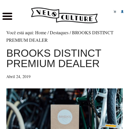
Skip
Saltar
to
para
Você está aqui:
Home
/
Destaques
/
BROOKS DISTINCT
main
o
PREMIUM DEALER
content
rodapé
BROOKS DISTINCT
PREMIUM DEALER
Abril 24, 2019