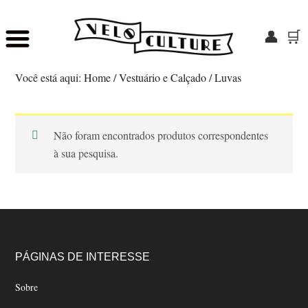
👤
🛒
Skip
Saltar
to
para
Você está aqui:
Home
/
Vestuário e Calçado
/
Luvas
main
o
content
rodapé
Não foram encontrados produtos correspondentes
à sua pesquisa.
Footer
PÁGINAS DE INTERESSE
Sobre