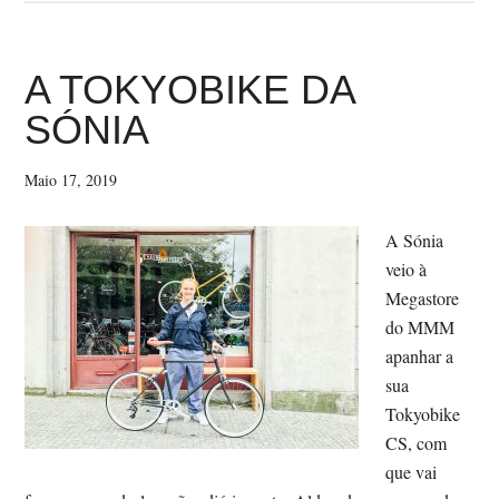
–
OS
GR
A TOKYOBIKE DA
NE
SÓNIA
Maio 17, 2019
A Sónia
veio à
Megastore
do MMM
apanhar a
sua
Tokyobike
CS, com
que vai