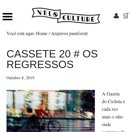
👤
🛒
Skip
Saltar
to
para
Você está aqui:
Home
/
Arquivos paraGeral
main
o
content
rodapé
CASSETE 20 # OS
REGRESSOS
Outubro 8, 2019
A Gazeta
do Ciclista é
cada vez
mais o sítio
onde
gostamos de