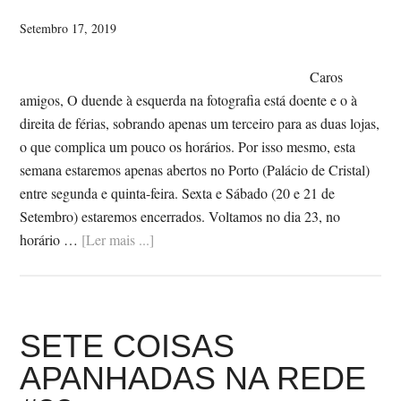
Setembro 17, 2019
Caros
amigos, O duende à esquerda na fotografia está doente e o à
direita de férias, sobrando apenas um terceiro para as duas lojas,
o que complica um pouco os horários. Por isso mesmo, esta
semana estaremos apenas abertos no Porto (Palácio de Cristal)
entre segunda e quinta-feira. Sexta e Sábado (20 e 21 de
Setembro) estaremos encerrados. Voltamos no dia 23, no
SobreSEMANA
horário …
[Ler mais ...]
DE
16
DE
SETEMBRO
SETE COISAS
–
APANHADAS NA REDE
HORÁRIO