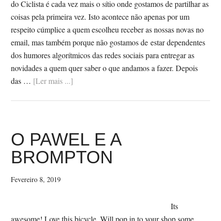
do Ciclista é cada vez mais o sítio onde gostamos de partilhar as
coisas pela primeira vez. Isto acontece não apenas por um
respeito cúmplice a quem escolheu receber as nossas novas no
email, mas também porque não gostamos de estar dependentes
dos humores algorítmicos das redes sociais para entregar as
novidades a quem quer saber o que andamos a fazer. Depois
SobreCASSETE
das …
[Ler mais ...]
#14
–
NA
IDA
O PAWEL E A
É
BROMPTON
INVERNO,
NO
Fevereiro 8, 2019
REGRESSO
CHEIRA
Its
A
awesome! Love this bicycle. Will pop in to your shop some