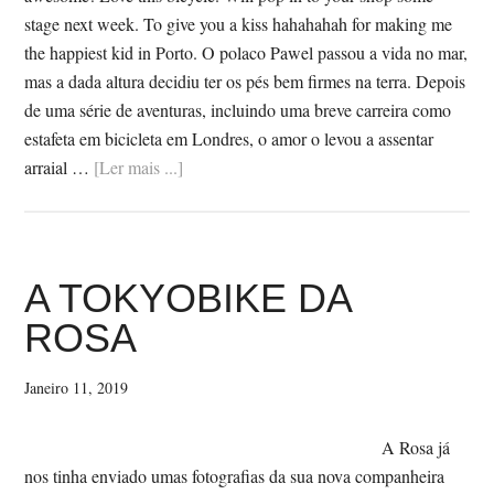
PRIMAVERA
stage next week. To give you a kiss hahahahah for making me
the happiest kid in Porto. O polaco Pawel passou a vida no mar,
mas a dada altura decidiu ter os pés bem firmes na terra. Depois
de uma série de aventuras, incluindo uma breve carreira como
estafeta em bicicleta em Londres, o amor o levou a assentar
SobreO
arraial …
[Ler mais ...]
PAWEL
E
A
BROMPTON
A TOKYOBIKE DA
ROSA
Janeiro 11, 2019
A Rosa já
nos tinha enviado umas fotografias da sua nova companheira