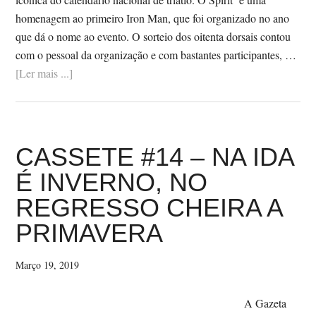
homenagem ao primeiro Iron Man, que foi organizado no ano
que dá o nome ao evento. O sorteio dos oitenta dorsais contou
com o pessoal da organização e com bastantes participantes, …
SobreSPIRIT
[Ler mais ...]
OF
78
–
SORTEIO
CASSETE #14 – NA IDA
E
É INVERNO, NO
FILME
REGRESSO CHEIRA A
NA
VELO
PRIMAVERA
CULTURE
Março 19, 2019
A Gazeta