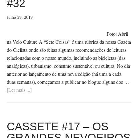
#32
EXCEPCIONAL
Julho 29, 2019
Foto: Abril
na Velo Culture A “Sete Coisas” é uma rúbrica da nossa Gazeta
do Ciclista onde são feitas algumas recomendações de leituras
relacionadas com o nosso mundo, incluindo as bicicletas (das
analógicas), urbanismo, consumo sustentável ou cultura. No dia
anterior ao lançamento de uma nova edição (há uma a cada
duas semanas), começamos a publicar no blogue alguns dos …
SobreSETE
[Ler mais ...]
COISAS
APANHADAS
NA
REDE
CASSETE #17 – OS
#32
GRANDES NEVOEIROS