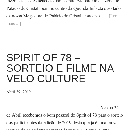
fazer as suas deslocações diárias entre Aldoardam e a zona do
Palácio de Cristal, bem no centro da Querida Imbicta e ao lado
da nossa Megastore do Palácio de Cristal, claro está. …
[Ler
SobreA
mais ...]
TOKYOBIKE
DA
SÓNIA
SPIRIT OF 78 –
SORTEIO E FILME NA
VELO CULTURE
Abril 29, 2019
No dia 24
de Abril recebemos o bom pessoal do Spirit of 78 para o sorteio
dos participantes da edição de 2019 desta que já é uma prova
icónica do calendário nacional de triatlo. O Spirit é uma