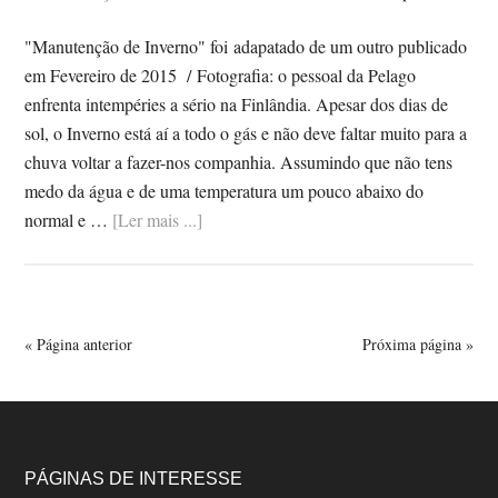
"Manutenção de Inverno" foi adapatado de um outro publicado
em Fevereiro de 2015 / Fotografia: o pessoal da Pelago
enfrenta intempéries a sério na Finlândia. Apesar dos dias de
sol, o Inverno está aí a todo o gás e não deve faltar muito para a
chuva voltar a fazer-nos companhia. Assumindo que não tens
medo da água e de uma temperatura um pouco abaixo do
SobreUM
normal e …
[Ler mais ...]
GUIA
PARA
A
MANUTENÇÃO
« Página anterior
Próxima página »
DA
TUA
BICICLETA
DURANTE
O
Footer
PÁGINAS DE INTERESSE