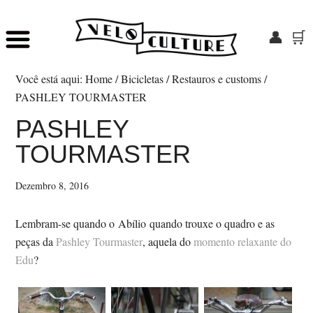
👤
🛒
Skip
Saltar
to
para
Você está aqui:
Home
/
Bicicletas
/
Restauros e customs
/
main
o
PASHLEY TOURMASTER
content
rodapé
PASHLEY
TOURMASTER
Dezembro 8, 2016
Lembram-se quando o Abílio quando trouxe o quadro e as
peças da
Pashley Tourmaster
, aquela do
momento relaxante do
Edu
?