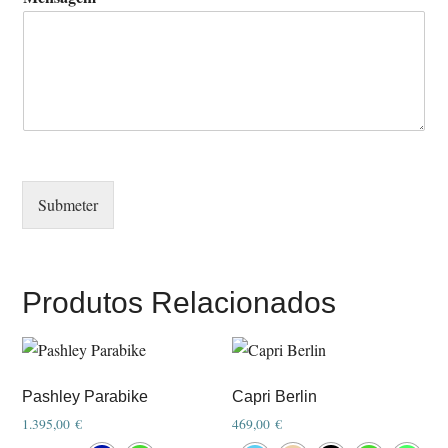
Submeter
Produtos Relacionados
Pashley Parabike
Capri Berlin
1.395,00
€
469,00
€
This
This