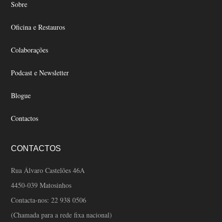
Sobre
on
on
the
the
Oficina e Restauros
product
product
page
page
Colaborações
Podcast e Newsletter
Blogue
Contactos
CONTACTOS
Rua Álvaro Castelões 46A
4450-039 Matosinhos
Contacta-nos:
22 938 0506
(Chamada para a rede fixa nacional)