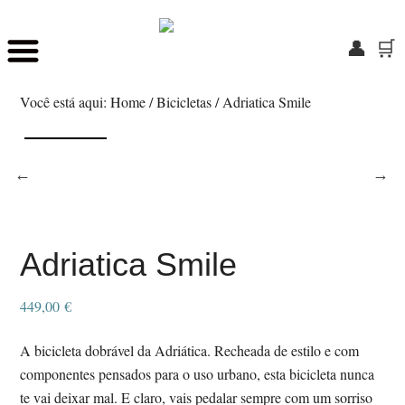
👤
🛒
Skip
Saltar
to
para
Você está aqui:
Home
/
Bicicletas
/
Adriatica Smile
main
o
content
rodapé
Adriatica Smile
449,00
€
A bicicleta dobrável da Adriática. Recheada de estilo e com
componentes pensados para o uso urbano, esta bicicleta nunca
te vai deixar mal. E claro, vais pedalar sempre com um sorriso