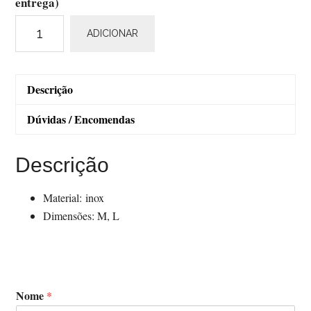
entrega)
Quantidade
ADICIONAR
de
BLB
Steel
Descrição
Toe
Clips
Dúvidas / Encomendas
SB/SG
Black
Descrição
Material: inox
Dimensões: M, L
Nome
*