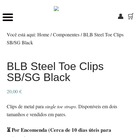
👤
🛒
Skip
Saltar
to
para
Você está aqui:
Home
/
Componentes
/
BLB Steel Toe Clips
main
o
SB/SG Black
content
rodapé
BLB Steel Toe Clips
SB/SG Black
20,00
€
Clips de metal para
single toe straps
. Disponíveis em dois
tamanhos e vendidos em pares.
⏳ Por Encomenda (Cerca de 10 dias úteis para