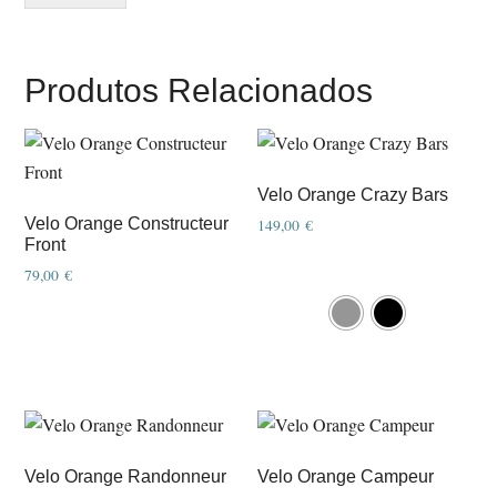
Produtos Relacionados
Velo Orange Crazy Bars
Velo Orange Constructeur
149,00
€
Front
79,00
€
This
product
has
multiple
variants.
The
options
Velo Orange Randonneur
Velo Orange Campeur