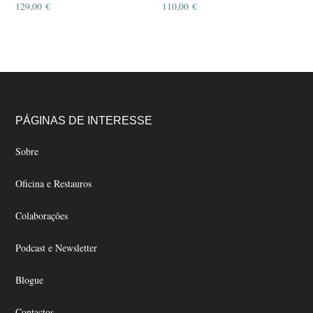
may
129,00
€
110,00
€
be
chosen
on
the
product
page
Footer
PÁGINAS DE INTERESSE
Sobre
Oficina e Restauros
Colaborações
Podcast e Newsletter
Blogue
Contactos