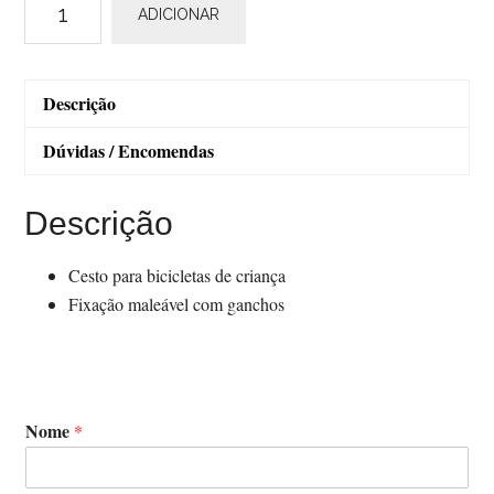
ADICIONAR
de
BRN
Little
Descrição
Basket
Dúvidas / Encomendas
Descrição
Cesto para bicicletas de criança
Fixação maleável com ganchos
Nome
*