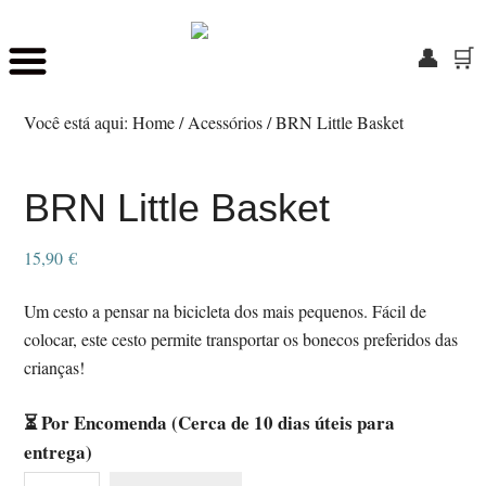
👤
🛒
Skip
Saltar
to
para
Você está aqui:
Home
/
Acessórios
/
BRN Little Basket
main
o
content
rodapé
BRN Little Basket
15,90
€
Um cesto a pensar na bicicleta dos mais pequenos. Fácil de
colocar, este cesto permite transportar os bonecos preferidos das
crianças!
⏳ Por Encomenda (Cerca de 10 dias úteis para
entrega)
Quantidade