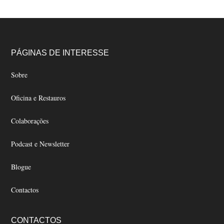
on
the
product
page
Footer
PÁGINAS DE INTERESSE
Sobre
Oficina e Restauros
Colaborações
Podcast e Newsletter
Blogue
Contactos
CONTACTOS