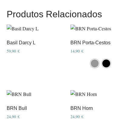
Produtos Relacionados
Basil Darcy L
BRN Porta-Cestos
59,90
€
14,90
€
This
product
has
multiple
variants.
The
options
BRN Bull
BRN Horn
may
24,90
€
24,90
€
be
chosen