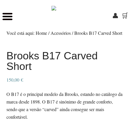
👤
🛒
Skip
Saltar
to
para
Você está aqui:
Home
/
Acessórios
/
Brooks B17 Carved Short
main
o
content
rodapé
Brooks B17 Carved
Short
150,00
€
O B17 é o principal modelo da Brooks, estando no catálogo da
marca desde 1898. O B17 é sinónimo de grande conforto,
sendo que a versão “carved” ainda consegue ser mais
confortável.