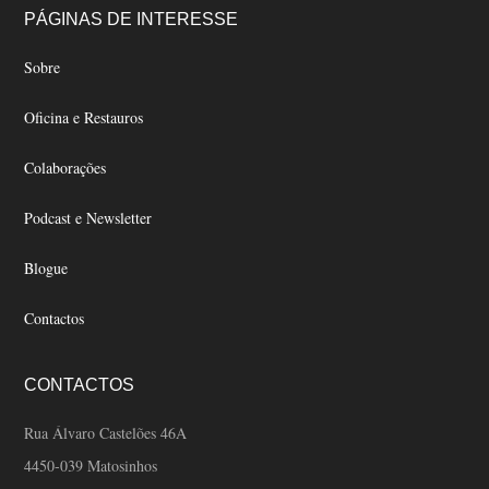
Footer
be
be
PÁGINAS DE INTERESSE
chosen
chosen
Sobre
on
on
the
the
Oficina e Restauros
product
product
page
page
Colaborações
Podcast e Newsletter
Blogue
Contactos
CONTACTOS
Rua Álvaro Castelões 46A
4450-039 Matosinhos