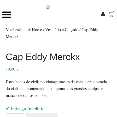
👤
🛒
Skip
Saltar
to
para
Você está aqui:
Home
/
Vestuário e Calçado
/
Cap Eddy
main
o
Merckx
content
rodapé
Cap Eddy Merckx
19,00
€
Estes bonés de ciclismo vintage trazem de volta a era dourada
do ciclismo, homenageando algumas das grandes equipas e
marcas de outros tempos.
✔ Entrega Imediata
Quantidade