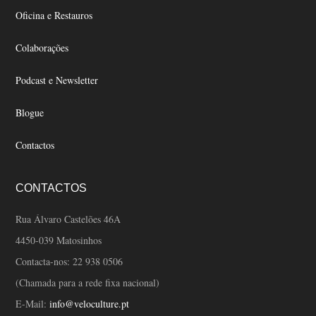
the
the
Oficina e Restauros
product
product
page
page
Colaborações
Podcast e Newsletter
Blogue
Contactos
CONTACTOS
Rua Álvaro Castelões 46A
4450-039 Matosinhos
Contacta-nos:
22 938 0506
(Chamada para a rede fixa nacional)
E-Mail:
info@veloculture.pt