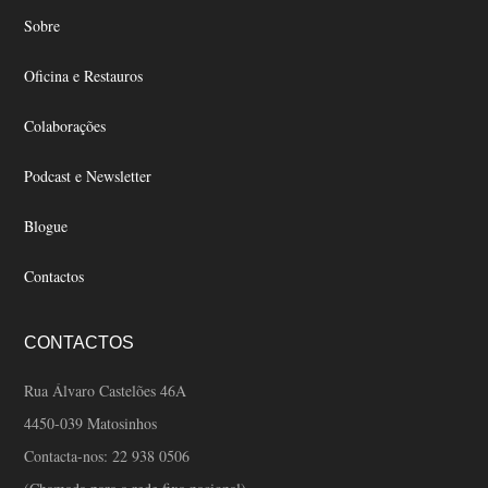
chosen
chosen
Sobre
on
on
the
the
Oficina e Restauros
product
product
page
page
Colaborações
Podcast e Newsletter
Blogue
Contactos
CONTACTOS
Rua Álvaro Castelões 46A
4450-039 Matosinhos
Contacta-nos:
22 938 0506