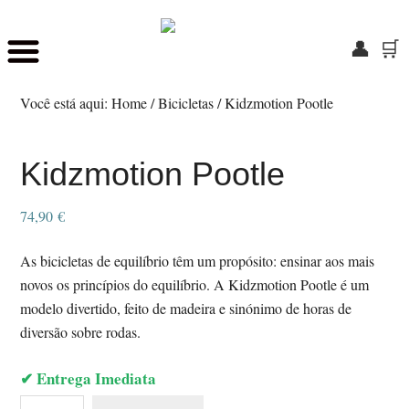
👤
🛒
Skip
Saltar
to
para
Você está aqui:
Home
/
Bicicletas
/
Kidzmotion Pootle
main
o
content
rodapé
Kidzmotion Pootle
74,90
€
As bicicletas de equilíbrio têm um propósito: ensinar aos mais
novos os princípios do equilíbrio. A Kidzmotion Pootle é um
modelo divertido, feito de madeira e sinónimo de horas de
diversão sobre rodas.
✔ Entrega Imediata
Quantidade