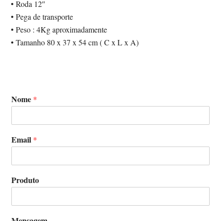
• Roda 12″
• Pega de transporte
• Peso : 4Kg aproximadamente
• Tamanho 80 x 37 x 54 cm ( C x L x A)
Nome
*
Email
*
Produto
Mensagem