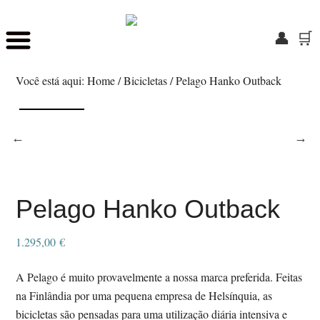
👤
🛒
Skip
Saltar
to
para
Você está aqui:
Home
/
Bicicletas
/
Pelago Hanko Outback
main
o
content
rodapé
Pelago Hanko Outback
1.295,00
€
A Pelago é muito provavelmente a nossa marca preferida. Feitas
na Finlândia por uma pequena empresa de Helsínquia, as
bicicletas são pensadas para uma utilização diária intensiva e