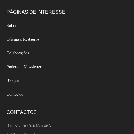
may
may
Footer
be
be
PÁGINAS DE INTERESSE
chosen
chosen
Sobre
on
on
the
the
Oficina e Restauros
product
product
page
page
Colaborações
Podcast e Newsletter
Blogue
Contactos
CONTACTOS
Rua Álvaro Castelões 46A