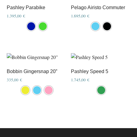
Pashley Parabike
Pelago Airisto Commuter
1.395,00
€
1.695,00
€
This
This
product
product
has
has
multiple
multiple
variants.
variants.
The
The
options
options
Bobbin Gingersnap 20”
Pashley Speed 5
may
may
335,00
€
1.745,00
€
be
be
This
This
chosen
chosen
product
product
on
on
has
has
the
the
multiple
multiple
product
product
variants.
variants.
page
page
The
The
options
options