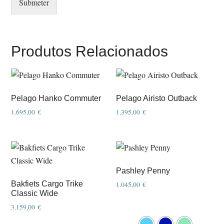
Submeter
Produtos Relacionados
Pelago Hanko Commuter
Pelago Airisto Outback
1.695,00
€
1.395,00
€
This
This
product
product
has
has
multiple
multiple
Pashley Penny
variants.
variants.
Bakfiets Cargo Trike
1.045,00
€
The
The
Classic Wide
options
options
3.159,00
€
may
may
This
This