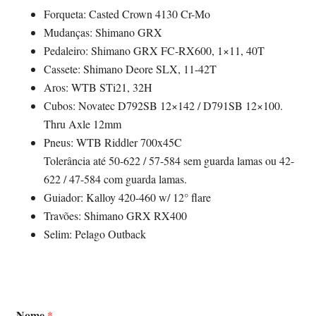
Forqueta: Casted Crown 4130 Cr-Mo
Mudanças: Shimano GRX
Pedaleiro: Shimano GRX FC-RX600, 1×11, 40T
Cassete: Shimano Deore SLX, 11-42T
Aros: WTB STi21, 32H
Cubos: Novatec D792SB 12×142 / D791SB 12×100.
Thru Axle 12mm
Pneus: WTB Riddler 700x45C
Tolerância até 50-622 / 57-584 sem guarda lamas ou 42-
622 / 47-584 com guarda lamas.
Guiador: Kalloy 420-460 w/ 12° flare
Travões: Shimano GRX RX400
Selim: Pelago Outback
Nome
*