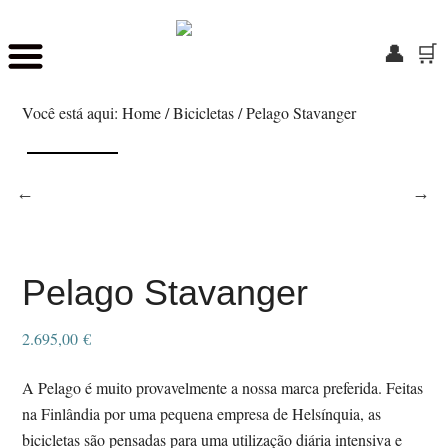
👤
🛒
Skip
Saltar
to
para
Você está aqui:
Home
/
Bicicletas
/
Pelago Stavanger
main
o
content
rodapé
Pelago Stavanger
2.695,00
€
A Pelago é muito provavelmente a nossa marca preferida. Feitas
na Finlândia por uma pequena empresa de Helsínquia, as
bicicletas são pensadas para uma utilização diária intensiva e