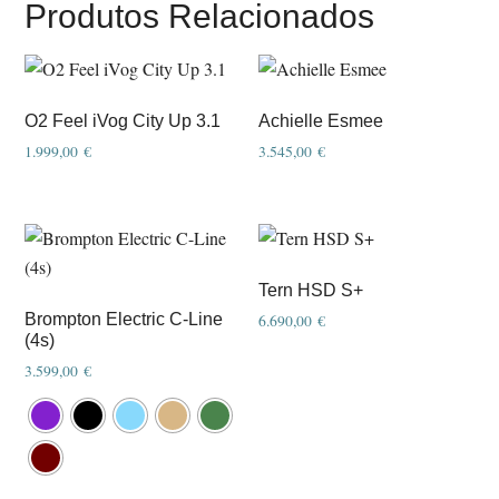
Produtos Relacionados
O2 Feel iVog City Up 3.1
Achielle Esmee
1.999,00
€
3.545,00
€
This
This
product
product
has
has
multiple
multiple
Tern HSD S+
variants.
variants.
Brompton Electric C-Line
6.690,00
€
The
The
(4s)
options
options
3.599,00
€
may
may
This
be
be
product
chosen
chosen
has
on
on
multiple