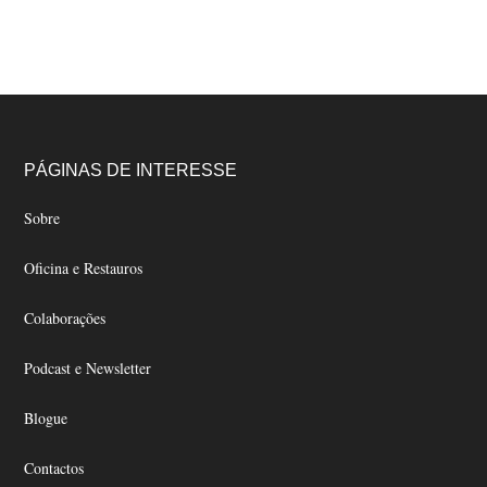
the
the
variants.
product
product
The
page
page
options
may
be
chosen
Footer
PÁGINAS DE INTERESSE
on
the
Sobre
product
Oficina e Restauros
page
Colaborações
Podcast e Newsletter
Blogue
Contactos