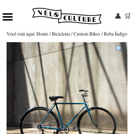
👤
🛒
Skip
Saltar
to
para
Você está aqui:
Home
/
Bicicletas
/
Custom Bikes
/
Reba Índigo
main
o
content
rodapé