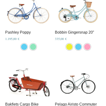
Bobbin Gingersnap 20”
Pashley Poppy
335,00
€
1.195,00
€
This
This
product
product
has
has
multiple
multiple
variants.
variants.
The
The
options
options
may
may
be
be
chosen
chosen
Bakfiets Cargo Bike
Pelago Airisto Commuter
on
on