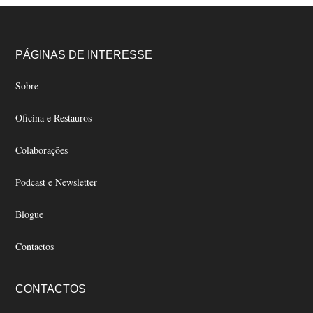
multiple
multiple
variants.
variants.
The
The
Footer
PÁGINAS DE INTERESSE
options
options
may
may
Sobre
be
be
Oficina e Restauros
chosen
chosen
on
on
Colaborações
the
the
product
product
Podcast e Newsletter
page
page
Blogue
Contactos
CONTACTOS