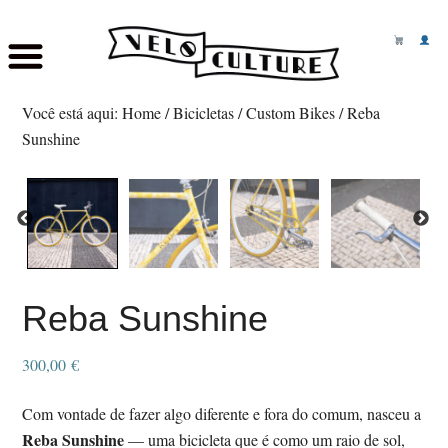
Skip
Saltar
to
para
Você está aqui:
Home
/
Bicicletas
/
Custom Bikes
/
Reba
main
o
Sunshine
content
rodapé
Reba Sunshine
300,00
€
Com vontade de fazer algo diferente e fora do comum, nasceu a
Reba Sunshine
— uma bicicleta que é como um raio de sol,