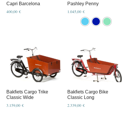
Capri Barcelona
Pashley Penny
400,00
€
1.045,00
€
This
product
has
multiple
variants.
The
options
may
be
chosen
Bakfiets Cargo Trike
Bakfiets Cargo Bike
on
Classic Wide
Classic Long
the
3.159,00
€
2.339,00
€
product
This
This
page
product
product
has
has