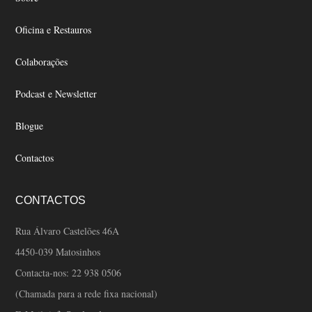
on
on
the
the
Oficina e Restauros
product
product
page
page
Colaborações
Podcast e Newsletter
Blogue
Contactos
CONTACTOS
Rua Álvaro Castelões 46A
4450-039 Matosinhos
Contacta-nos:
22 938 0506
(Chamada para a rede fixa nacional)