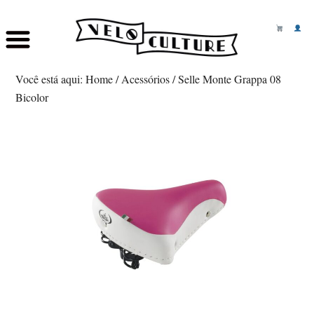
Skip
Saltar
to
para
Você está aqui:
Home
/
Acessórios
/
Selle Monte Grappa 08
main
o
Bicolor
content
rodapé