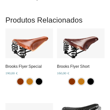
Produtos Relacionados
Brooks Flyer Special
Brooks Flyer Short
190,00
€
160,00
€
This
This
product
product
has
has
multiple
multiple
variants.
variants.