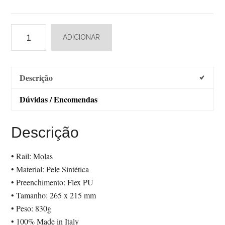
Quantidade
ADICIONAR
de
Selle
Monte
Descrição
Grappa
08
Dúvidas / Encomendas
Bicolor
Descrição
• Rail: Molas
• Material: Pele Sintética
• Preenchimento: Flex PU
• Tamanho: 265 x 215 mm
• Peso: 830g
• 100% Made in Italy