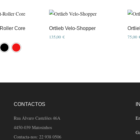
-Roller Core
Ortlieb Velo-Shopper
Ortli
135,00
€
75,00
This
produ
has
multip
varian
The
option
may
CONTACTOS
I
be
chose
Rua Álvaro Castelões 46A
En
on
4450-039 Matosinhos
Ga
the
Contacta-nos:
22 938 0506