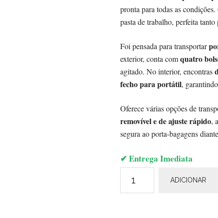
pronta para todas as condiçõe
pasta de trabalho, perfeita tant
po
Foi pensada para transportar
quatro bols
exterior, conta com
d
agitado. No interior, encontras
fecho para portátil
, garantind
Oferece várias opções de transp
removível e de ajuste rápido
, 
segura ao porta-bagagens diantei
✔ Entrega Imediata
Quantidade
ADICIONAR
de
Mission
Workshop