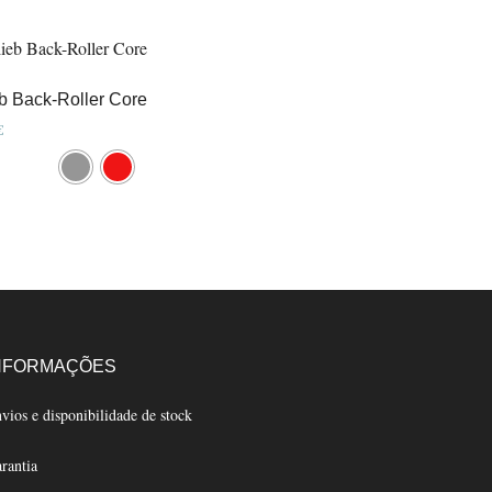
eb Back-Roller Core
€
ct
le
ts.
s
NFORMAÇÕES
n
vios e disponibilidade de stock
rantia