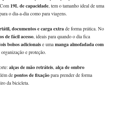
19L de capacidade
s. Com
, tem o tamanho ideal de uma
o para o dia-a-dia como para viagens.
rtátil, documentos e carga extra
de forma prática. No
os de fácil acesso
, ideais para quando o dia fica
ois bolsos adicionais
manga almofadada com
e uma
o organização e proteção.
alças de mão retráteis
alça de ombro
orte:
,
pontos de fixação
além de
para prender de forma
ro da bicicleta.