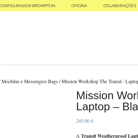
CONFIGURADOR BROMPTON
OFICINA
COLABORAÇÕES
/
Mochilas e Messengers Bags
/
Mission Workshop The Transit : Lapt
Mission Work
Laptop – Bl
245,00
€
Transit Weatherproof Lapt
A