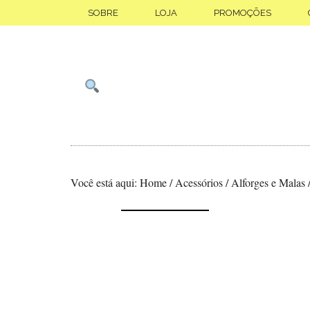
Skip
Saltar
SOBRE
LOJA
PROMOÇÕES
to
para
main
o
content
rodapé
Você está aqui:
Home
/
Acessórios
/
Alforges e Malas