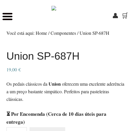
👤
🛒
Skip
Saltar
to
para
Você está aqui:
Home
/
Componentes
/
Union SP-687H
main
o
content
rodapé
Union SP-687H
19,00
€
Union
Os pedais clássicos da
oferecem uma excelente aderência
a um preço bastante simpático. Perfeitos para pasteleiras
clássicas.
⏳ Por Encomenda (Cerca de 10 dias úteis para
entrega)
Quantidade