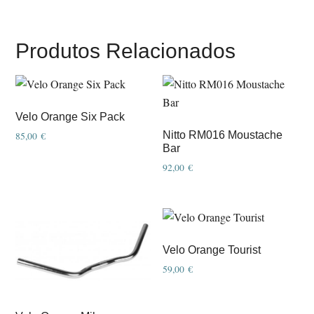
Produtos Relacionados
Velo Orange Six Pack
Nitto RM016 Moustache
85,00
€
Bar
92,00
€
Velo Orange Tourist
59,00
€