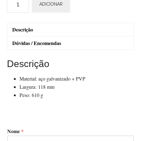
ADICIONAR
de
Union
SP-
Descrição
687H
Dúvidas / Encomendas
Descrição
Material: aço galvanizado + PVP
Largura: 118 mm
Peso: 610 g
Nome
*