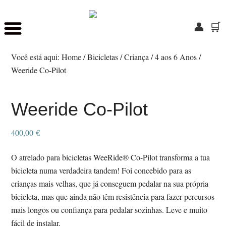
👤
🛒
Skip
Saltar
to
para
Você está aqui:
Home
/
Bicicletas
/
Criança
/
4 aos 6 Anos
/
main
o
Weeride Co-Pilot
content
rodapé
Weeride Co-Pilot
400,00
€
O atrelado para bicicletas WeeRide® Co-Pilot transforma a tua
bicicleta numa verdadeira tandem! Foi concebido para as
crianças mais velhas, que já conseguem pedalar na sua própria
bicicleta, mas que ainda não têm resistência para fazer percursos
mais longos ou confiança para pedalar sozinhas. Leve e muito
fácil de instalar.