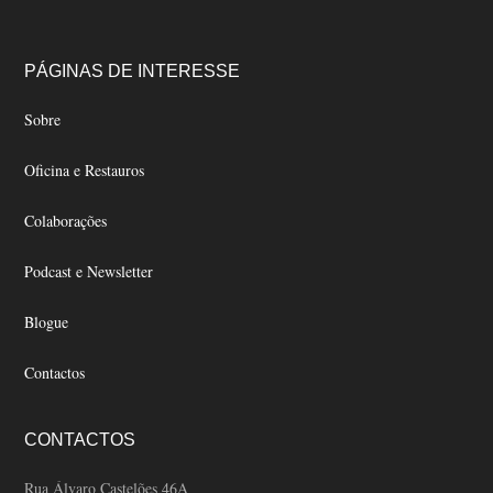
page
multiple
The
product
variants.
options
page
The
may
Footer
PÁGINAS DE INTERESSE
options
be
may
Sobre
chosen
be
on
Oficina e Restauros
chosen
the
on
product
Colaborações
the
page
product
Podcast e Newsletter
page
Blogue
Contactos
CONTACTOS
Rua Álvaro Castelões 46A