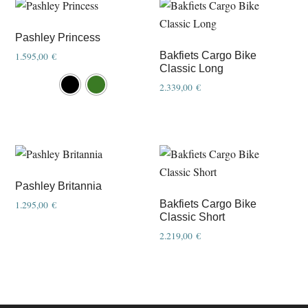
Pashley Princess
Bakfiets Cargo Bike
1.595,00
€
Classic Long
This
2.339,00
€
product
This
has
product
multiple
has
variants.
multiple
The
variants.
options
Pashley Britannia
The
may
Bakfiets Cargo Bike
1.295,00
€
options
Classic Short
be
This
may
2.219,00
€
chosen
product
be
on
This
has
chosen
the
product
multiple
on
product
has
variants.
the