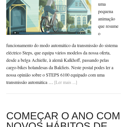
uma
pequena
animação
que resume
o
funcionamento do modo automático da transmissão do sistema
eléctrico Steps, que equipa vários modelos da nossa oferta,
desde a belga Achielle, à alemã Kalkhoff, passando pelas
cargo-bikes holandesas da Bakfiets. Neste postal podes ler a
nossa opinião sobre o STEPS 6100 equipado com uma
SobreVIDEO:
transmissão automática …
[Ler mais ...]
COMO
FUNCIONA
O
SISTEMA
COMEÇAR O ANO COM
ELÉCTRICO
NOVOS HÁBITOS DE
SHIMANO