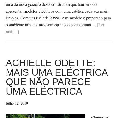
uma da nova geração desta construtora que tem vindo a
apresentar modelos eléctricos com uma estética cada vez mais
simples. Com um PVP de 2999€, este modelo é preparado para
o ambiente urbano, mas vem equipado com alguma …
[Ler
SobreKALKHOFF
mais ...]
ENDEAVOUR
3.B
MOVE
WAVE
ACHIELLE ODETTE:
(2020)
MAIS UMA ELÉCTRICA
QUE NÃO PARECE
UMA ELÉCTRICA
Julho 12, 2019
Chegou ao