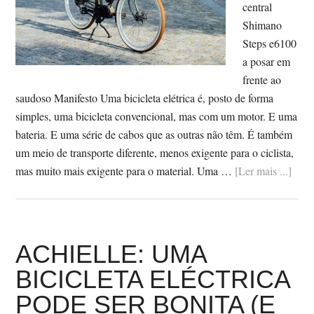
central
Shimano
Steps e6100
a posar em
frente ao
saudoso Manifesto Uma bicicleta elétrica é, posto de forma
simples, uma bicicleta convencional, mas com um motor. E uma
bateria. E uma série de cabos que as outras não têm. É também
um meio de transporte diferente, menos exigente para o ciclista,
Sob
mas muito mais exigente para o material. Uma …
[Ler mais ...]
BRE
GUI
PAR
CO
ACHIELLE: UMA
UM
BICICLETA ELÉCTRICA
BIC
PODE SER BONITA (E
ELÉ