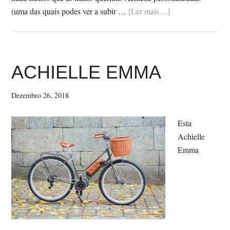
SobreCOMEÇA
(uma das quais podes ver a subir …
[Ler mais ...]
O
ANO
COM
NOVOS
ACHIELLE EMMA
HÁBITOS
DE
Dezembro 26, 2018
MOBILIDADE
Esta
Achielle
Emma