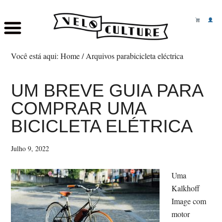
Skip
Saltar
to
para
Você está aqui:
Home
/
Arquivos parabicicleta eléctrica
main
o
content
rodapé
UM BREVE GUIA PARA
COMPRAR UMA
BICICLETA ELÉTRICA
Julho 9, 2022
Uma
Kalkhoff
Image com
motor