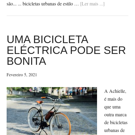
SobreACHIEL
são... ... bicicletas urbanas de estilo …
[Ler mais ...]
UMA
BICICLETA
ELÉCTRICA
PODE
UMA BICICLETA
SER
ELÉCTRICA PODE SER
BONITA
BONITA
(E
PERSONALIZ
Fevereiro 5, 2021
A Achielle,
é mais do
que uma
outra marca
de bicicletas
urbanas de