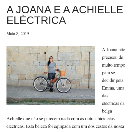
ELÉCTRICA
A JOANA E A ACHIELLE
QUE
ELÉCTRICA
NÃO
PARECE
Maio 8, 2019
UMA
ELÉCTRICA
A Joana não
precisou de
muito tempo
para se
decidir pela
Emma, uma
das
eléctricas da
belga
Achielle que não se parecem nada com as outras bicicletas
eléctricas. Esta beleza foi equipada com um dos cestos da nossa