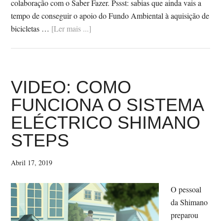
colaboração com o Saber Fazer. Pssst: sabias que ainda vais a
tempo de conseguir o apoio do Fundo Ambiental à aquisição de
SobreA
bicicletas …
[Ler mais ...]
JOANA
E
A
ACHIELLE
VIDEO: COMO
ELÉCTRICA
FUNCIONA O SISTEMA
ELÉCTRICO SHIMANO
STEPS
Abril 17, 2019
O pessoal
da Shimano
preparou