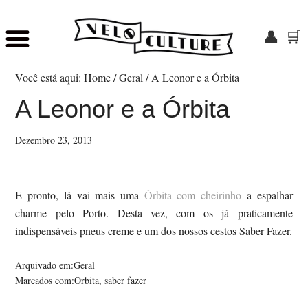
👤
🛒
Skip
Saltar
to
para
Você está aqui:
Home
/
Geral
/
A Leonor e a Órbita
main
o
A Leonor e a Órbita
content
rodapé
Dezembro 23, 2013
E pronto, lá vai mais uma
Órbita com cheirinho
a espalhar
charme pelo Porto. Desta vez, com os já praticamente
indispensáveis pneus creme e um dos nossos cestos Saber Fazer.
Arquivado em:
Geral
Marcados com:
Órbita
,
saber fazer