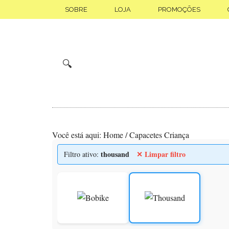
Skip
Saltar
SOBRE
LOJA
PROMOÇÕES
to
para
main
o
content
rodapé
🔍
Você está aqui:
Home
/
Capacetes Criança
thousand
✕ Limpar filtro
Filtro ativo: