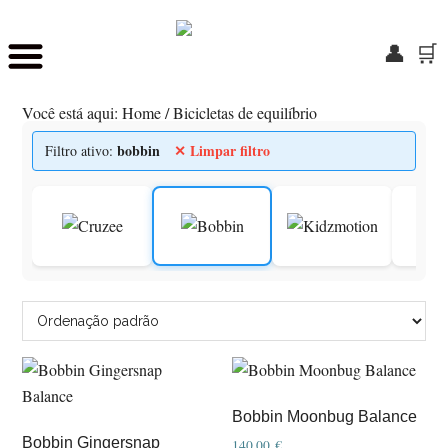
👤
🛒
Skip
Saltar
to
para
Você está aqui:
Home
/
Bicicletas de equilíbrio
main
o
content
rodapé
bobbin
✕ Limpar filtro
Filtro ativo:
Bobbin Moonbug Balance
Bobbin Gingersnap
140,00
€