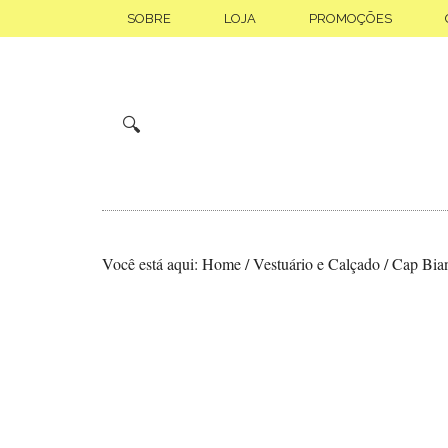
Skip
Saltar
SOBRE
LOJA
PROMOÇÕES
to
para
main
o
content
rodapé
🔍
Você está aqui:
Home
/
Vestuário e Calçado
/
Cap Bia