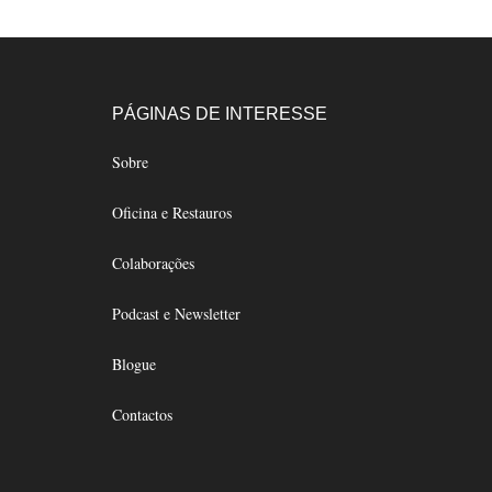
variants.
The
options
may
Footer
PÁGINAS DE INTERESSE
be
chosen
Sobre
on
Oficina e Restauros
the
product
Colaborações
page
Podcast e Newsletter
Blogue
Contactos