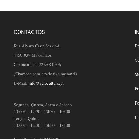
varian
The
option
may
CONTACTOS
I
be
chose
Rua Álvaro Castelões 46A
En
on
4450-039 Matosinhos
Ga
the
Contacta-nos:
22 938 0506
produ
(Chamada para a rede fixa nacional)
Mé
page
E-Mail:
info@veloculture.pt
Po
Po
Segunda, Quarta, Sexta e Sábado
10:00h – 12:30 | 13h30 – 19h00
Li
Terça e Quinta
10:00h – 12:30 | 13h30 – 18h00