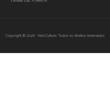
Cavibike Lda. 513460578
Copyright © 2026 · VeloCulture. Todos os direitos reservados