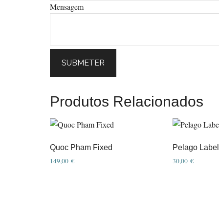
Mensagem
SUBMETER
Produtos Relacionados
Quoc Pham Fixed
Pelago Label
149,00
€
30,00
€
This
product
has
multiple