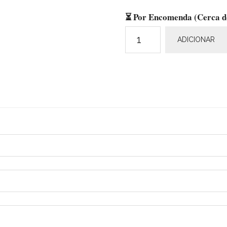
⏳ Por Encomenda (Cerca de 
Quantidade
ADICIONAR
de
Cap
Bianchi