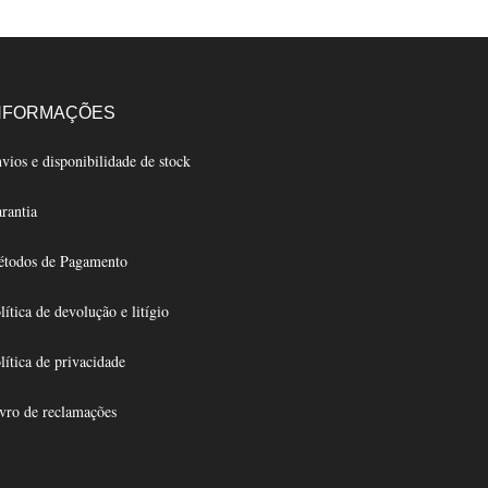
ts.
s
NFORMAÇÕES
n
vios e disponibilidade de stock
rantia
ct
todos de Pagamento
lítica de devolução e litígio
lítica de privacidade
vro de reclamações