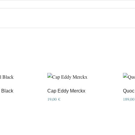
 Black
Cap Eddy Merckx
Quoc
19,00
€
189,0
This
produ
has
multip