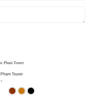
 Pham Tourer
0
€
ct
le